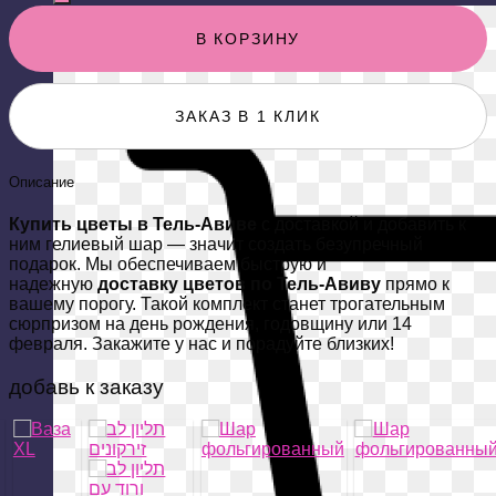
В КОРЗИНУ
ЗАКАЗ В 1 КЛИК
Описание
Купить цветы в Тель-Авиве
с доставкой и добавить к
ним гелиевый шар — значит создать безупречный
подарок. Мы обеспечиваем быструю и
надежную
доставку цветов по Тель-Авиву
прямо к
вашему порогу. Такой комплект станет трогательным
сюрпризом на день рождения, годовщину или 14
февраля. Закажите у нас и порадуйте близких!
добавь к заказу