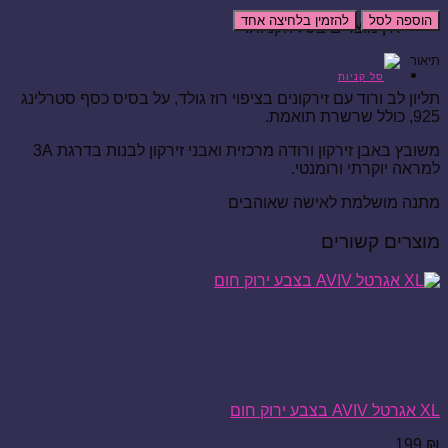
הוספה לסל
להזמין בלחיצה אחד
אין מוצרים בסל הקניות.
תיאור
תליון לב ורוד עם זירקונים בציפוי רוז גולד, על בסיס כסף סטרלינג
925, כולל שרשרת תואמת.
משובץ באבן זירקון ורודה מרכזית ואבני זירקון לבנות בדרגת 3A
למראה יוקרתי ורומנטי.
מתנה מושלמת לאישה שאוהבים
מוצרים קשורים
XL אגרטל AVIV בצבע ירוק חום
199
₪