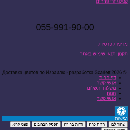
קטלוג זרי פרחים
055-991-90-00
מדיניות פרטיות
תקנון ותנאי שימוש באתר
© 2026 Доставка цветов по Израилю - разработка Scarlett
דף הבית
אנשי קשר
משלוח ותשלום
חנות
אנשי קשר
נגישות
שחור לבן
חדות כהה
חדות בהירה
הפסק הבהובים
פונט קריא