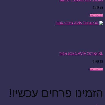
149
₪
הוספה לסל
XL אגרטל AVIV בצבע אפור
199
₪
הוספה לסל
הזמינו פרחים עכשיו!