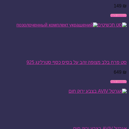
149
₪
הוספה לסל
סט פרח בלב מצופה זהב על בסיס כסף סטרלינג 925
649
₪
הוספה לסל
אגרטל AVIV בצבע ירוק חום