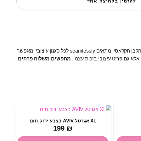
להזמין בלחיצה אחד
הוא פריט חובה לעיצוב הבית המודרני. העיצוב המינימליסטי והנקי שלו, בצבע הלבן הקלאסי, מתאים seamlessly לכל סגנון עיצובי ומאפשר
לא גם פריט עיצובי בזכות עצמו.
מחפשים משלוח פרחים
XL אגרטל AVIV בצבע ירוק חום
199
₪