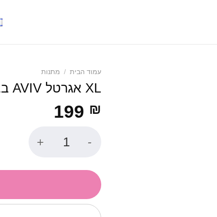
עמוד הבית
/
מתנות
XL אגרטל AVIV בצבע לבן
199
₪
כמות של XL אגרטל AVIV בצבע לבן