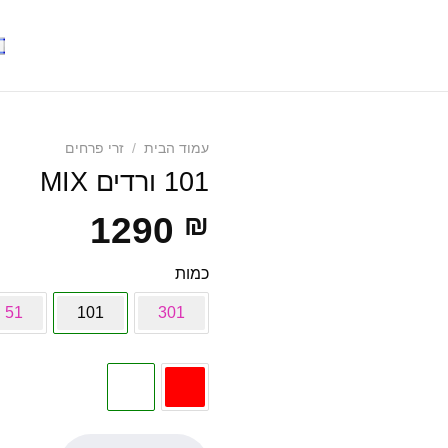
עמוד הבית
/
זרי פרחים
101 ורדים MIX
1290
₪
כמות
51
101
301