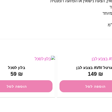
אין, הצעת נישואין או הפתעה רומנטית
ד
יוחד
ל AVIV בצבע לבן
בלון לסכל
59
₪
149
₪
הוספה לסל
הוספה לסל