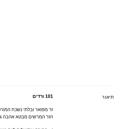
101 ורדים
תיאור
זר מפואר ובלתי נשכח המורכב מ־101 ורדים טריים ו
הזר המרשים מבטא אהבה גדו