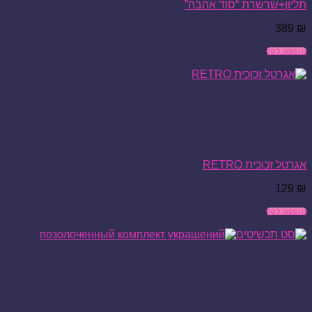
תליון+שרשרת “סוד אהבה”
389
₪
הוספה לסל
אגרטל זכוכית RETRO
129
₪
הוספה לסל