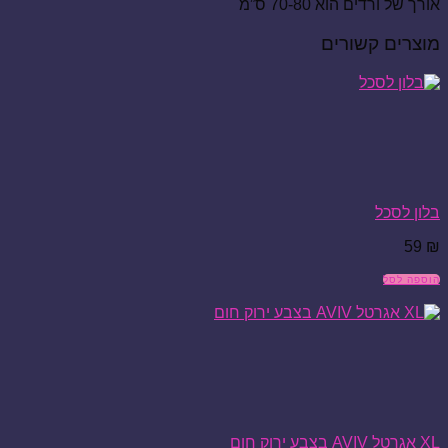
אורך של ורדים הוא 70-80 ס”מ
מוצרים קשורים
בלון לסכל
59
₪
הוספה לסל
XL אגרטל AVIV בצבע ירוק חום