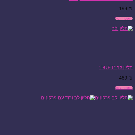
199
₪
הוספה לסל
תליון לב “DUET”
489
₪
הוספה לסל