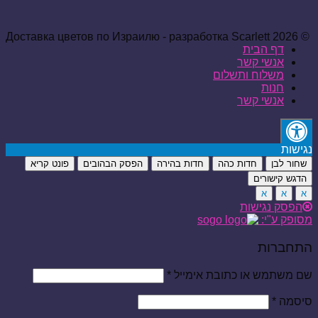
© 2026 Доставка цветов по Израилю - разработка Scarlett
דף הבית
אנשי קשר
משלוח ותשלום
חנות
אנשי קשר
נגישות
שחור לבן
חדות כהה
חדות בהירה
הפסק הבהובים
פונט קריא
הדגש קישורים
א
א
א
הפסק נגישות
מסופק ע"י:
התחברות
שם משתמש או כתובת אימייל
*
סיסמה
*