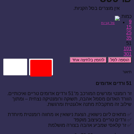
אין מוצרים בסל הקניות.
כמות
9
15
25
35
51
101
301
הוספה לסל
להזמין בלחיצה אחד
תיאור
51 ורדים אדומים
זר רומנטי ומרשים המורכב מ־51 ורדים אדומים טריים ואיכותיים.
הוורד האדום מסמל אהבה, תשוקה ורומנטיקה נצחית – ומתוך
שילוב זה מתקבלת מתנה אלגנטית ומרגשת.
✅ מתאים ליום נישואין, הצעת נישואין או מחווה רומנטית מיוחדת
✅ ורדים טריים בעיצוב מוקפד
✅ זר קלאסי שמביע אהבה בצורה מושלמת