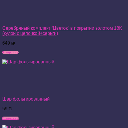
Серебряный комплект “Цветок” в покрытии золотом 18К
(кулон с цепочкой+серьги)
649
₪
В корзину
Шар фольгированный
59
₪
В корзину