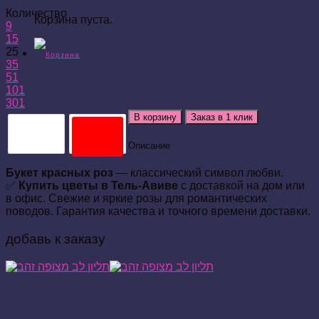
Количество
Корзина пуста.
9
15
25
35
51
101
301
В корзину
Заказ в 1 клик
Описание
Букет красных роз
— классический символ любви.
✅
Купить цветы в Тель-Авиве
с доставкой на дом или
в офис. Свежие и яркие розы для романтических
поводов. Гарантия качества и точного времени доставки.
добавь к заказу