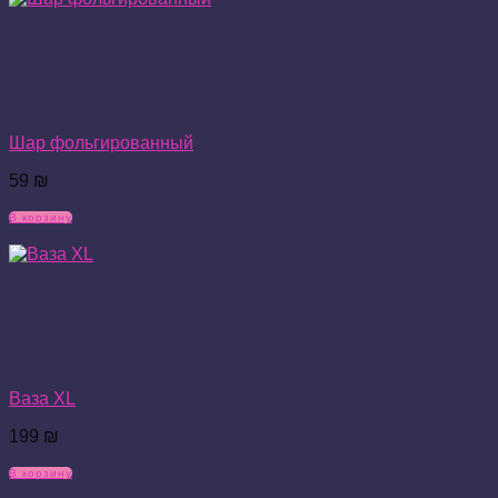
Шар фольгированный
59
₪
В корзину
Ваза XL
199
₪
В корзину